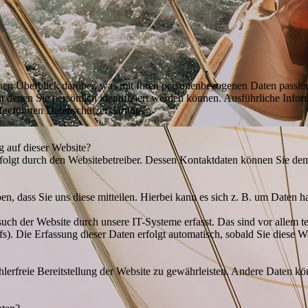
en Überblick darüber, was mit Ihren personenbezogenen Daten passier
t denen Sie persönlich identifiziert werden können. Ausführliche In
fgeführten Datenschutzerklärung.
g auf dieser Website?
rfolgt durch den Websitebetreiber. Dessen Kontaktdaten können Sie d
, dass Sie uns diese mitteilen. Hierbei kann es sich z. B. um Daten ha
h der Website durch unsere IT-Systeme erfasst. Das sind vor allem te
s). Die Erfassung dieser Daten erfolgt automatisch, sobald Sie diese We
hlerfreie Bereitstellung der Website zu gewährleisten. Andere Daten k