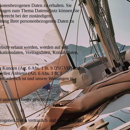
rsonenbezogenen Daten zu erhalten. Sie
n Fragen zum Thema Datenschutz können Sie
derecht bei der zuständigen
itung Ihrer personenbezogenen Daten zu
g“.
ebsite erfasst werden, werden auf den
kationsdaten, Vertragsdaten, Kontaktdaten,
en Kunden (Art. 6 Abs. 1 lit. b DSGVO) und
llen Anbieter (Art. 6 Abs. 1 lit. f
erforderlich ist und unsere Weisungen in
t unserem Hoster geschlossen.
ezogenen Daten vertraulich und entsprechend