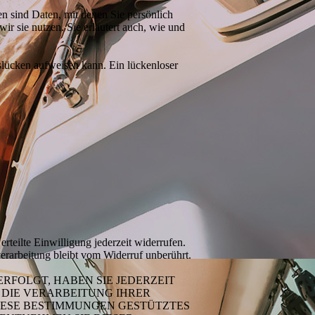
 sind Daten, mit denen Sie persönlich
ir sie nutzen. Sie erläutert auch, wie und
slücken aufweisen kann. Ein lückenloser
rteilte Einwilligung jederzeit widerrufen.
erarbeitung bleibt vom Widerruf unberührt.
ERFOLGT, HABEN SIE JEDERZEIT
 DIE VERARBEITUNG IHRER
DIESE BESTIMMUNGEN GESTÜTZTES