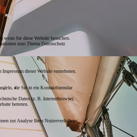
t, wenn Sie diese Website besuchen.
formationen zum Thema Datenschutz
em Impressum dieser Website entnehmen.
ndeln, die Sie in ein Kontaktformular
chnische Daten (z. B. Internetbrowser,
bsite betreten.
önnen zur Analyse Ihres Nutzerverhaltens