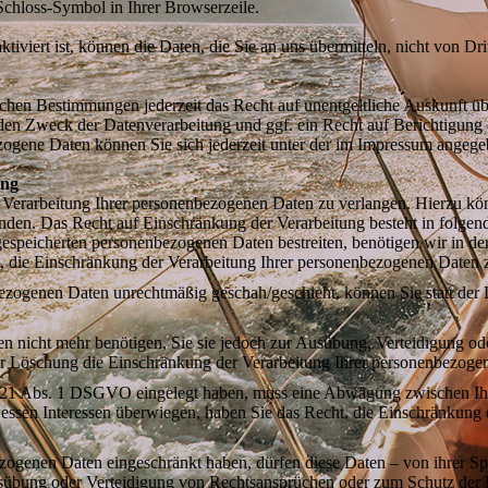
 Schloss-Symbol in Ihrer Browserzeile.
viert ist, können die Daten, die Sie an uns übermitteln, nicht von Dri
chen Bestimmungen jederzeit das Recht auf unentgeltliche Auskunft ü
en Zweck der Datenverarbeitung und ggf. ein Recht auf Berichtigung 
gene Daten können Sie sich jederzeit unter der im Impressum angeg
ung
 Verarbeitung Ihrer personenbezogenen Daten zu verlangen. Hierzu könn
en. Das Recht auf Einschränkung der Verarbeitung besteht in folgend
gespeicherten personenbezogenen Daten bestreiten, benötigen wir in der
, die Einschränkung der Verarbeitung Ihrer personenbezogenen Daten 
ezogenen Daten unrechtmäßig geschah/geschieht, können Sie statt der
n nicht mehr benötigen, Sie sie jedoch zur Ausübung, Verteidigung 
der Löschung die Einschränkung der Verarbeitung Ihrer personenbezoge
. 21 Abs. 1 DSGVO eingelegt haben, muss eine Abwägung zwischen Ih
wessen Interessen überwiegen, haben Sie das Recht, die Einschränkung
zogenen Daten eingeschränkt haben, dürfen diese Daten – von ihrer Sp
übung oder Verteidigung von Rechtsansprüchen oder zum Schutz der R