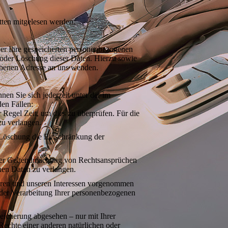
tten mitgelesen werden.
ber Ihre gespeicherten personenbezogenen
oder Löschung dieser Daten. Hierzu sowie
ebenen Adresse an uns wenden.
en Sie sich jederzeit unter der im
en Fällen:
 Regel Zeit, um dies zu überprüfen. Für die
zu verlangen.
 Löschung die Einschränkung der
oder Geltendmachung von Rechtsansprüchen
nen Daten zu verlangen.
ren und unseren Interessen vorgenommen
 der Verarbeitung Ihrer personenbezogenen
eicherung abgesehen – nur mit Ihrer
echte einer anderen natürlichen oder