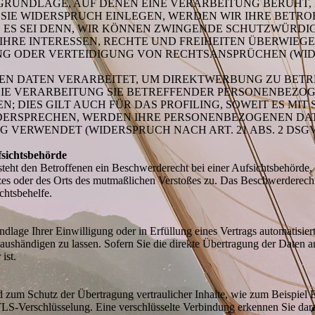
TSGRUNDLAGE, AUF DENEN EINE VERARBEITUNG BERUHT,
IE WIDERSPRUCH EINLEGEN, WERDEN WIR IHRE BETR
 ES SEI DENN, WIR KÖNNEN ZWINGENDE SCHUTZWÜRDI
IHRE INTERESSEN, RECHTE UND FREIHEITEN ÜBERWIEG
 ODER VERTEIDIGUNG VON RECHTSANSPRÜCHEN (WIDER
 DATEN VERARBEITET, UM DIREKTWERBUNG ZU BETREI
DIE VERARBEITUNG SIE BETREFFENDER PERSONENBEZO
; DIES GILT AUCH FÜR DAS PROFILING, SOWEIT ES MI
IDERSPRECHEN, WERDEN IHRE PERSONENBEZOGENEN DA
VERWENDET (WIDERSPRUCH NACH ART. 21 ABS. 2 DSGV
fsichtsbehörde
ht den Betroffenen ein Beschwerderecht bei einer Aufsichtsbehörde, i
tzes oder des Orts des mutmaßlichen Verstoßes zu. Das Beschwerderech
chtsbehelfe.
dlage Ihrer Einwilligung oder in Erfüllung eines Vertrags automatisiert 
ushändigen zu lassen. Sofern Sie die direkte Übertragung der Daten a
ist.
d zum Schutz der Übertragung vertraulicher Inhalte, wie zum Beispiel 
 TLS-Verschlüsselung. Eine verschlüsselte Verbindung erkennen Sie dar