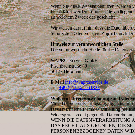
Wenn Sie diese Website benutzen, werden v
identifiziert werden können. Die vorliegend
zu welchem Zweck das geschieht.
Wir weisen darauf hin, dass die Datenübertr
Schutz der Daten vor dem Zugriff durch Dritt
Hinweis zur verantwortlichen Stelle
Die verantwortliche Stelle für die Datenverar
WAPRO-Service GmbH
Fischbachstraße 49
50127 Bergheim
E-Mail
info@waproservice.de
Tel:
+49 (0) 174 1951323
Widerruf Ihrer Einwilligung zur Datenv
Viele Datenverarbeitungsvorgänge sind nur mi
Dazu reicht eine formlose Mitteilung per E-
Widerspruchsrecht gegen die Datenerhebun
WENN DIE DATENVERARBEITUNG AUF
DAS RECHT, AUS GRÜNDEN, DIE SI
PERSONENBEZOGENEN DATEN WIDER