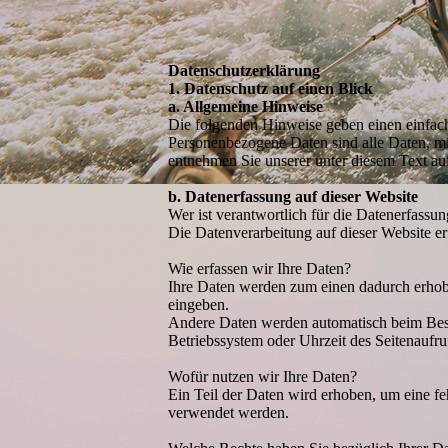
Datenschutzerklärung
1. Datenschutz auf einen Blick
a. Allgemeine Hinweise
Die folgenden Hinweise geben einen einfach
Personenbezogene Daten sind alle Daten, mi
entnehmen Sie unserer unter diesem Text au
b. Datenerfassung auf dieser Website
Wer ist verantwortlich für die Datenerfassun
Die Datenverarbeitung auf dieser Website e
Wie erfassen wir Ihre Daten?
Ihre Daten werden zum einen dadurch erhoben
eingeben.
Andere Daten werden automatisch beim Besuc
Betriebssystem oder Uhrzeit des Seitenaufruf
Wofür nutzen wir Ihre Daten?
Ein Teil der Daten wird erhoben, um eine fe
verwendet werden.