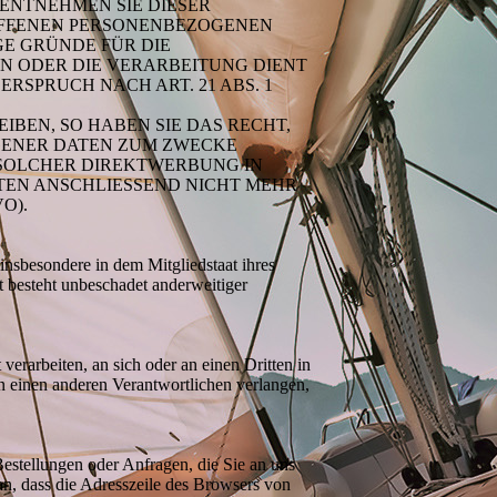
 ENTNEHMEN SIE DIESER
OFFENEN PERSONENBEZOGENEN
GE GRÜNDE FÜR DIE
EN ODER DIE VERARBEITUNG DIENT
SPRUCH NACH ART. 21 ABS. 1
BEN, SO HABEN SIE DAS RECHT,
GENER DATEN ZUM ZWECKE
T SOLCHER DIREKTWERBUNG IN
TEN ANSCHLIESSEND NICHT MEHR
O).
nsbesondere in dem Mitgliedstaat ihres
t besteht unbeschadet anderweitiger
verarbeiten, an sich oder an einen Dritten in
n einen anderen Verantwortlichen verlangen,
Bestellungen oder Anfragen, die Sie an uns
an, dass die Adresszeile des Browsers von