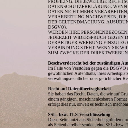
PROFILING. DIE JEWEILIGE RECH
DATENSCHUTZERKLÄRUNG. WENN S
DATEN NICHT MEHR VERARBEITEN,
VERARBEITUNG NACHWEISEN, DIE 
DER GELTENDMACHUNG, AUSÜBUNG
DSGVO).
WERDEN IHRE PERSONENBEZOGENEN
JEDERZEIT WIDERSPRUCH GEGEN 
DERARTIGER WERBUNG EINZULEGEN
VERBINDUNG STEHT. WENN SIE W
ZUM ZWECKE DER DIREKTWERBUNG 
Beschwerderecht bei der zuständigen Au
Im Falle von Verstößen gegen die DSGVO ste
gewöhnlichen Aufenthalts, ihres Arbeitspla
verwaltungsrechtlicher oder gerichtlicher Re
Recht auf Datenübertragbarkeit
Sie haben das Recht, Daten, die wir auf Grun
einem gängigen, maschinenlesbaren Format a
erfolgt dies nur, soweit es technisch machbar 
SSL- bzw. TLS-Verschlüsselung
Diese Seite nutzt aus Sicherheitsgründen un
als Seitenbetreiber senden, eine SSL- bzw.