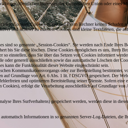
wichtigen öffentlichen Interesses der Europäischen Union oder eines Mit
genannte Cookies. Cookies richten auf Ihrem Rechner keinen Schaden an
ektiver und sicherer zu machen. Cookies sind kleine Textdateien, die a
es sind so genannte „Session-Cookies“. Sie werden nach Ende Ihres B
hert bis Sie diese löschen. Diese Cookies ermöglichen es uns, Ihren 
so einstellen, dass Sie über das Setzen von Cookies informiert werde
le oder generell ausschließen sowie das automatische Löschen der Co
es kann die Funktionalität dieser Website eingeschränkt sein.
ischen Kommunikationsvorgangs oder zur Bereitstellung bestimmter, v
n auf Grundlage von Art. 6 Abs. 1 lit. f DSGVO gespeichert. Der Websit
ehlerfreien und optimierten Bereitstellung seiner Dienste. Sofern eine
n Cookies), erfolgt die Verarbeitung ausschließlich auf Grundlage von 
alyse Ihres Surfverhaltens) gespeichert werden, werden diese in diese
t automatisch Informationen in so genannten Server-Log-Dateien, die Ih