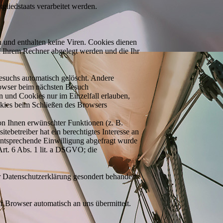
gliedstaats verarbeitet werden.
 und enthalten keine Viren. Cookies dienen
uf Ihrem Rechner abgelegt werden und die Ihr
esuchs automatisch gelöscht. Andere
Browser beim nächsten Besuch
n und Cookies nur im Einzelfall erlauben,
okies beim Schließen des Browsers
on Ihnen erwünschter Funktionen (z. B.
ebetreiber hat ein berechtigtes Interesse an
 entsprechende Einwilligung abgefragt wurde
Art. 6 Abs. 1 lit. a DSGVO; die
r Datenschutzerklärung gesondert behandelt.
r Browser automatisch an uns übermittelt.