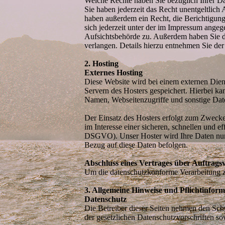
Welche Rechte haben Sie bezüglich Ihrer D
Sie haben jederzeit das Recht unentgeltlic
haben außerdem ein Recht, die Berichtigun
sich jederzeit unter der im Impressum ange
Aufsichtsbehörde zu. Außerdem haben Sie d
verlangen. Details hierzu entnehmen Sie de
2. Hosting
Externes Hosting
Diese Website wird bei einem externen Diens
Servern des Hosters gespeichert. Hierbei k
Namen, Webseitenzugriffe und sonstige Date
Der Einsatz des Hosters erfolgt zum Zwecke
im Interesse einer sicheren, schnellen und ef
DSGVO). Unser Hoster wird Ihre Daten nur in
Bezug auf diese Daten befolgen.
Abschluss eines Vertrages über Auftrags
Um die datenschutzkonforme Verarbeitung zu
3. Allgemeine Hinweise und Pflichtinfor
Datenschutz
Die Betreiber dieser Seiten nehmen den Sch
der gesetzlichen Datenschutzvorschriften so