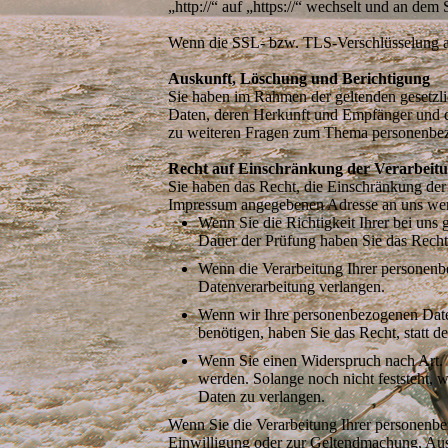
„http://“ auf „https://“ wechselt und an dem
Wenn die SSL- bzw. TLS-Verschlüsselung akti
Auskunft, Löschung und Berichtigung
Sie haben im Rahmen der geltenden gesetzli
Daten, deren Herkunft und Empfänger und d
zu weiteren Fragen zum Thema personenbezo
Recht auf Einschränkung der Verarbeit
Sie haben das Recht, die Einschränkung der
Impressum angegebenen Adresse an uns wend
Wenn Sie die Richtigkeit Ihrer bei uns 
Dauer der Prüfung haben Sie das Recht
Wenn die Verarbeitung Ihrer personenb
Datenverarbeitung verlangen.
Wenn wir Ihre personenbezogenen Date
benötigen, haben Sie das Recht, statt 
Wenn Sie einen Widerspruch nach Art
werden. Solange noch nicht feststeht, 
Daten zu verlangen.
Wenn Sie die Verarbeitung Ihrer personenbe
Einwilligung oder zur Geltendmachung, Aus