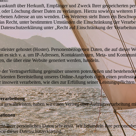
aten?
h Auskunft über Herkunft, Empfänger und Zweck Ihrer gespeicherten pe
g oder Löschung dieser Daten zu verlangen. Hierzu sowie zu weitere
gebenen Adresse an uns wenden. Des Weiteren steht Ihnen ein Beschwer
as Recht, unter bestimmten Umständen die Einschränkung der Verarbe
r Datenschutzerklärung unter „Recht auf Einschränkung der Verarbeitun
tleister gehostet (Hoster). Personenbezogenen Daten, die auf dieser W
ann es sich v. a. um IP-Adressen, Kontaktanfragen, Meta- und Kommuni
n, die über eine Website generiert werden, handeln.
 der Vertragserfüllung gegenüber unseren potenziellen und bestehend
fizienten Bereitstellung unseres Online-Angebots durch einen professione
soweit verarbeiten, wie dies zur Erfüllung seiner Leistungspflichten 
verarbeitung
 gewährleisten, haben wir einen Vertrag über Auftragsverarbeitung mi
mationen
utz Ihrer persönlichen Daten sehr ernst. Wir behandeln Ihre personenb
wie dieser Datenschutzerklärung.