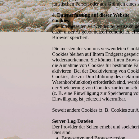
juristischen Person oder aus Gründen eines 
4. Datenerfassung auf dieser Website
Cookies
Die Internetseiten verwenden teilweise so 
dazu, unser Angebot nutzerfreundlicher, eff
Browser speichert.
Die meisten der von uns verwendeten Cooki
Cookies bleiben auf Ihrem Endgerät gespeic
wiederzuerkennen. Sie können Ihren Browser 
die Annahme von Cookies für bestimmte Fäl
aktivieren. Bei der Deaktivierung von Cooki
Cookies, die zur Durchführung des elektron
Warenkorbfunktion) erforderlich sind, werde
der Speicherung von Cookies zur technisch f
(z. B. eine Einwilligung zur Speicherung vo
Einwilligung ist jederzeit widerrufbar.
Soweit andere Cookies (z. B. Cookies zur An
Server-Log-Dateien
Der Provider der Seiten erhebt und speicher
Dies sind:
Browsertyp und Browserversion