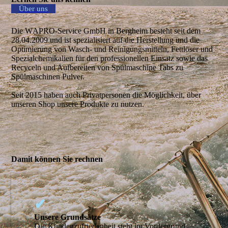
Über uns
Die W
APRO-Service
GmbH in Bergheim besteht seit dem
28.04.2009 und ist spezialisiert auf die Herstellung und die
Optimierung von Wasch- und Reinigungsmitteln, Fettlöser und
Spezialchemikalien für den professionellen Einsatz sowie das
Recyceln und Aufbereiten von Spülmaschine Tabs zu
Spülmaschinen Pulver.
Seit 2015 haben auch Privatpersonen die Möglichkeit, über
unseren Shop unsere Produkte zu nutzen.
Damit können Sie rechnen
✔
Unsere Grundsätze
Die Kundenzufriedenheit steht im Vordergrund