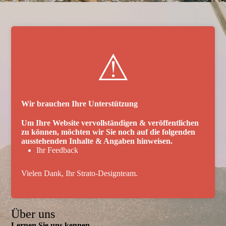
⚠
Wir brau­chen Ihre Unter­stüt­zung
Um Ihre Website vervoll­ständigen & veröffent­lichen
zu können, möchten wir Sie noch auf die folgenden
ausstehenden Inhalte & Angaben hinweisen.
Ihr Feedback
Vielen Dank, Ihr Strato-Designteam.
Über uns
Lernen Sie uns kennen